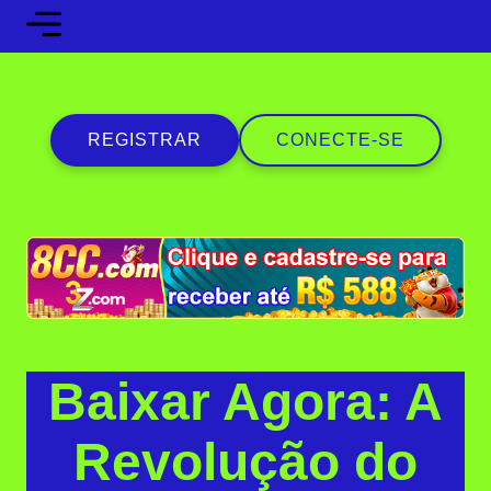
REGISTRAR
CONECTE-SE
Baixar Agora: A
Revolução do